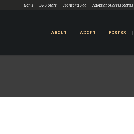
Home
DRD Store
Sponsor a Dog
Adoption Success Stories
ABOUT
ADOPT
FOSTER