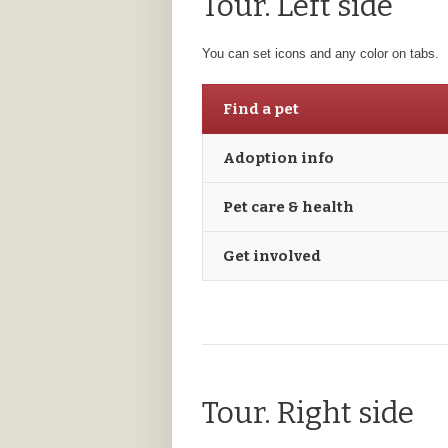
Tour. Left side
You can set icons and any color on tabs.
Find a pet
Adoption info
Pet care & health
Get involved
Tour. Right side