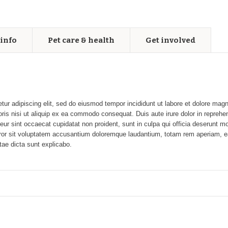
info
Pet care & health
Get involved
tur adipiscing elit, sed do eiusmod tempor incididunt ut labore et dolore ma
oris nisi ut aliquip ex ea commodo consequat. Duis aute irure dolor in reprehend
teur sint occaecat cupidatat non proident, sunt in culpa qui officia deserunt m
rror sit voluptatem accusantium doloremque laudantium, totam rem aperiam, ea
itae dicta sunt explicabo.