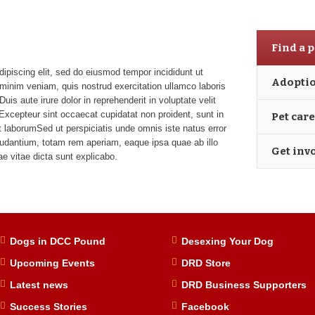
Find a p
ipiscing elit, sed do eiusmod tempor incididunt ut
Adoptio
minim veniam, quis nostrud exercitation ullamco laboris
is aute irure dolor in reprehenderit in voluptate velit
. Excepteur sint occaecat cupidatat non proident, sunt in
Pet care
st laborumSed ut perspiciatis unde omnis iste natus error
udantium, totam rem aperiam, eaque ipsa quae ab illo
Get inv
ae vitae dicta sunt explicabo.
Dogs in DCC Pound
Desexing Your Dog
Upcoming Events
DRD Store
Latest news
DRD Business Supporters
Success Stories
Facebook